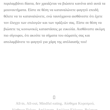
περιλαμβάνει δίαιτα, δεν χρειάζεται να βιώσετε κανένα από αυτά τα
μειονεκτήματα. Είστε σε θέση να καταναλώνετε φαγητό επειδή
θέλετε να το καταναλώνετε, ενώ ταυτόχρονα αισθάνεστε ότι έχετε
τον έλεγχο των επιλογών και των πράξεών σας. Είστε σε θέση να
βιώσετε τις κοινωνικές καταστάσεις με ευκολία. Αισθάνεστε ακόμη
πιο σίγουροι, ότι ακούτε τα σήματα του σώματός σας και
απολαμβάνετε το φαγητό για χάρη της απόλαυσής του!
All-in
,
All-out
,
Mindful eating
,
Αίσθημα Κορεσμού
,
Αίσθημα Πείνας
,
Απόλαυση
,
Απώλεια Ελέγχου
,
Βιώσιμη
,