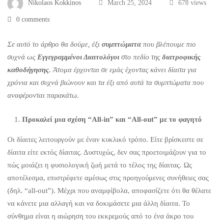
Δίαιτας
Nikolaos Kokkinos
March 25, 2024
678 views
0 comments
Σε αυτό το άρθρο θα δούμε, έξι
συμπτώματα
που βλέπουμε πιο
συχνά ως
Εγγεγραμμένοι Διαιτολόγοι
στο πεδίο της
διατροφικής
καθοδήγησης
. Άτομα έρχονται σε εμάς έχοντας κάνει δίαιτα για
χρόνια και συχνά βιώνουν και τα έξι από αυτά τα συμπτώματα που
αναφέρονται παρακάτω.
Προκαλεί μια σχέση “All-in” και “All-out” με το φαγητό
Οι δίαιτες λειτουργούν με έναν κυκλικό τρόπο. Είτε βρίσκεστε σε
δίαιτα είτε εκτός δίαιτας. Δυστυχώς, δεν σας προετοιμάζουν για το
πώς μοιάζει η φυσιολογική ζωή μετά το τέλος της δίαιτας. Ως
αποτέλεσμα, επιστρέφετε αμέσως στις προηγούμενες συνήθειες σας
(δηλ. “all-out”). Μέχρι που αναμφίβολα, αποφασίζετε ότι θα θέλατε
να κάνετε μια αλλαγή και να δοκιμάσετε μια άλλη δίαιτα. Το
σύνθημα είναι η αιώρηση του εκκρεμούς από το ένα άκρο του