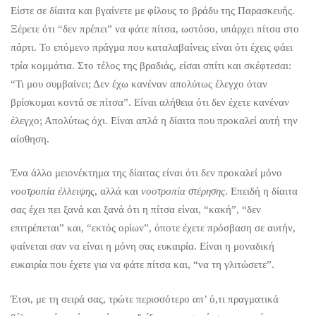
Είστε σε δίαιτα και βγαίνετε με φίλους το βράδυ της Παρασκευής.
Ξέρετε ότι “δεν πρέπει” να φάτε πίτσα, ωστόσο, υπάρχει πίτσα στο
πάρτι. Το επόμενο πράγμα που καταλαβαίνεις είναι ότι έχεις φάει
τρία κομμάτια. Στο τέλος της βραδιάς, είσαι σπίτι και σκέφτεσαι:
“Τι μου συμβαίνει; Δεν έχω κανέναν απολύτως έλεγχο όταν
βρίσκομαι κοντά σε πίτσα”. Είναι αλήθεια ότι δεν έχετε κανέναν
έλεγχο; Απολύτως όχι. Είναι απλά η δίαιτα που προκαλεί αυτή την
αίσθηση.
Ένα άλλο μειονέκτημα της δίαιτας είναι ότι δεν προκαλεί μόνο
νοοτροπία έλλειψης
, αλλά και
νοοτροπία στέρησης
. Επειδή η δίαιτα
σας έχει πει ξανά και ξανά ότι η πίτσα είναι, “κακή”, “δεν
επιτρέπεται” και, “εκτός ορίων”, όποτε έχετε πρόσβαση σε αυτήν,
φαίνεται σαν να είναι η μόνη σας ευκαιρία. Είναι η μοναδική
ευκαιρία που έχετε για να φάτε πίτσα και, “να τη γλιτώσετε”.
Έτσι, με τη σειρά σας, τρώτε περισσότερο απ’ ό,τι πραγματικά