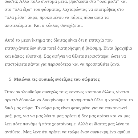
σωστά; Αλλά πολύ σύντομα μετά, βρίσκεσαι στο “όλα μέσα” και
στο “όλα έξω” του φάσματος, λαχταρώντας να επιστρέψεις στο
“όλα μέσα” άκρο, προκειμένου να πάρεις πίσω αυτά τα
αποτελέσματα. Και ο κύκλος συνεχίζεται.
Αυτό το μειονέκτημα της δίαιτας είναι ότι η επιτυχία που
επιτυγχάνετε δεν είναι ποτέ διατηρήσιμη ή βιώσιμη. Είναι βραχύβια
και κάπως εθιστική. Σας αφήνει να θέλετε περισσότερα, ώστε να
επιστρέφετε πάντα για περισσότερα και να προσπαθείτε ξανά.
Μειώνει τις φυσικές ενδείξεις του σώματος
Όταν ακολουθούμε συνεχώς τους κανόνες κάποιου άλλου, γίνεται
αρκετά δύσκολο να διακρίνουμε τι πραγματικά θέλει ή χρειάζεται το
δικό μας σώμα. Το σώμα μας είναι φτιαγμένο για να επικοινωνεί
μαζί μας, για να μας λέει τι μας αρέσει ή δεν μας αρέσει και να μας
λέει πότε πεινάμε ή πότε χορταίνουμε. Αλλά οι δίαιτες μας λένε το
αντίθετο. Μας λένε ότι πρέπει να τρώμε έναν συγκεκριμένο αριθμό