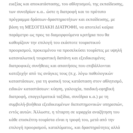
ευεξίας και αποκατάστασης, του αθλητισμού, της εκπαίδευσης,
των συνεδρίων κ.α.. ώστε η διατροφή και το πρότυπο
πρόγραμμα δράσεων-δραστηριοτήτων και εκπαίδευσης, με
βάση τη ΜΕΣΟΓΕΙΑΚΗ ΔΙΑΤΡΟΦΗ, να αποτελεί καίρια
παράμετρο ως προς τα διαμορφούμενα κριτήρια που θα
καθορίζουν την επιλογή του εκάστοτε τουριστικού
προορισμού, προκειμένου να προσελκύσει τουρίστες με υψηλή
καταναλωτική τουριστική δαπάνη και εξειδικευμένες
διατροφικές συνήθειες και απαιτήσεις που επιβάλλονται
κατεξοχήν από τις ανάγκες τους (π.χ. λόγω παθολογικών
καταστάσεων, για τη φυσική τους κατάσταση στον αθλητισμό,
ειδικών καταστάσεων: κύηση, γαλουχία, παιδική-εφηβική
διατροφή, επαγγελματικά ταξίδια, συνέδρια κ.α.) με τη
συμβολή-βοήθεια εξειδικευμένων διεπιστημονικών υπηρεσιών,
εντός αυτών. Άλλωστε, η τέταρτη σε ιεραρχία αναζήτηση του
κάθε επισκέπτη-τουρίστα είναι η τροφή του, μετά από την
επιλογή προoρισμού, καταλύματος, και δραστηριότητες αλλά